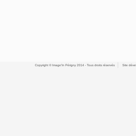
Copyright © Image'In Périgny 2014 - Tous droits réservés
Site dév