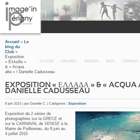
Accueil
»
Le
blog du
Club
»
Exposition
« Ελλαδα »
LE CLUB
GALERIES
AGENDA
BLOG
CONTACT
& « Acqua
alta » / Danielle Cadusseau
EXPOSITION « ΕΛΛΑΔΑ » & « ACQUA A
DANIELLE CADUSSEAU
8
juin 2015 | par Danielle C. | Catégories :
Exposition
Exposition de 2 séries de
photographies sur la
GRECE
et
sur le
CARNAVAL de VENISE
à la
Mairie de Puilboreau, du 9 juin au
4 juillet 2015