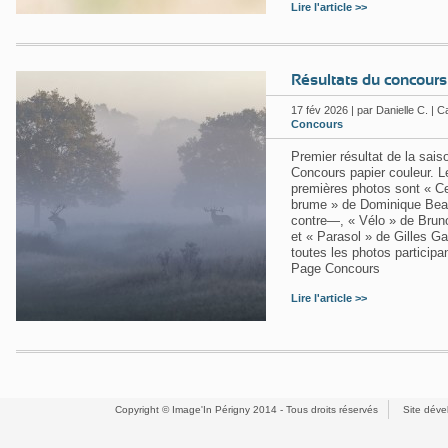
Lire l'article >>
Résultats du concours
17
fév 2026 | par Danielle C. | C
Concours
Premier résultat de la sais
Concours papier couleur. Le
premières photos sont « Ce
brume » de Dominique Bea
contre—, « Vélo » de Brun
et « Parasol » de Gilles Ga
toutes les photos participa
Page Concours
Lire l'article >>
Copyright © Image'In Périgny 2014 - Tous droits réservés
Site dév