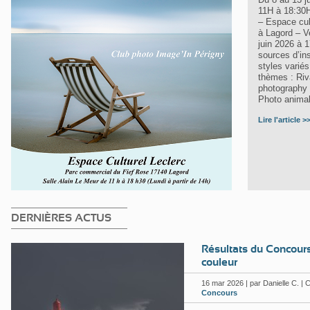
11H à 18:30H
– Espace cul
à Lagord – V
juin 2026 à 
sources d’ins
styles varié
thèmes : Riv
photography 
Photo animal
Lire l'article >
DERNIÈRES ACTUS
Résultats du Concour
couleur
16
mar 2026 | par Danielle C. | C
Concours