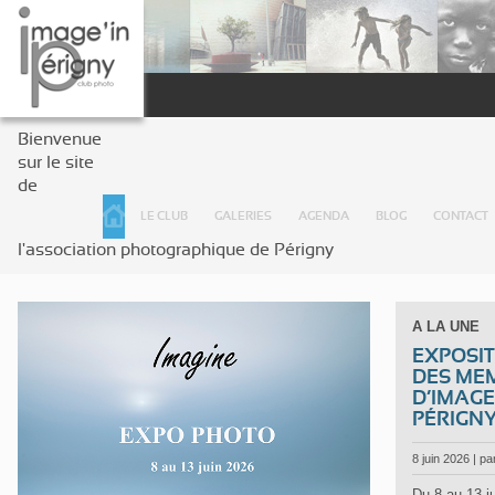
Bienvenue
sur le site
de
LE CLUB
GALERIES
AGENDA
BLOG
CONTACT
l'association photographique de Périgny
A LA UNE
EXPOSIT
DES ME
D’IMAGE
PÉRIGN
8
juin 2026 | pa
Du 8 au 13 j